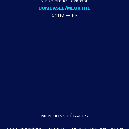
2 rue émile Levassor
DOMBASLE/MEURTHE
54110 — FR
MENTIONS LÉGALES
>>> Conception :
ATELIER TOUCAN•TOUCAN
-
YANN