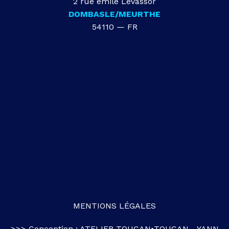
2 rue émile Levassor
DOMBASLE/MEURTHE
54110 — FR
MENTIONS LÉGALES
>>> Conception :
ATELIER TOUCAN•TOUCAN
-
YANN