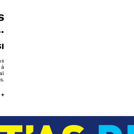
S
…
I
ns
 à
al
s.
 +