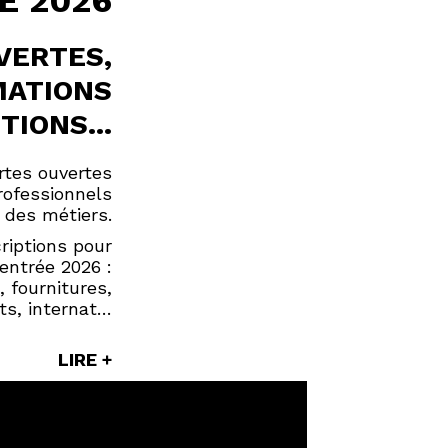
E 2026
VERTES,
MATIONS
TIONS...
rtes ouvertes
ofessionnels
 des métiers.
riptions pour
rentrée 2026 :
, fournitures,
s, internat…
LIRE +