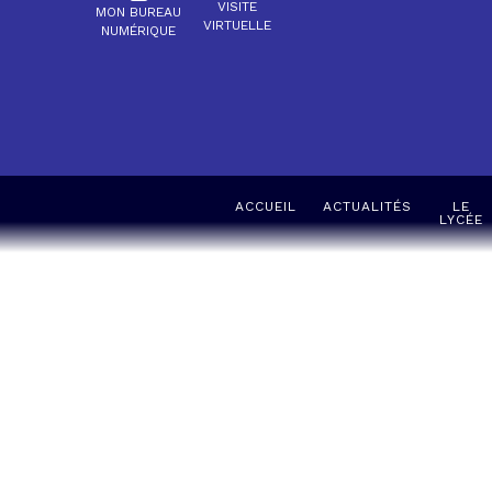
VISITE
MON BUREAU
VIRTUELLE
NUMÉRIQUE
ACCUEIL
ACTUALITÉS
LE
LYCÉE